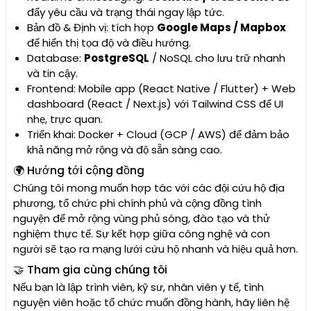
đẩy yêu cầu và trạng thái ngay lập tức.
Bản đồ & Định vị: tích hợp
Google Maps / Mapbox
để hiển thị tọa độ và điều hướng.
Database:
PostgreSQL
/ NoSQL cho lưu trữ nhanh
và tin cậy.
Frontend: Mobile app (React Native / Flutter) + Web
dashboard (React / Next.js) với Tailwind CSS để UI
nhẹ, trực quan.
Triển khai: Docker + Cloud (GCP / AWS) để đảm bảo
khả năng mở rộng và độ sẵn sàng cao.
🌍 Hướng tới cộng đồng
Chúng tôi mong muốn hợp tác với các đội cứu hộ địa
phương, tổ chức phi chính phủ và cộng đồng tình
nguyện để mở rộng vùng phủ sóng, đào tạo và thử
nghiệm thực tế. Sự kết hợp giữa công nghệ và con
người sẽ tạo ra mạng lưới cứu hộ nhanh và hiệu quả hơn.
🤝 Tham gia cùng chúng tôi
Nếu bạn là lập trình viên, kỹ sư, nhân viên y tế, tình
nguyện viên hoặc tổ chức muốn đồng hành, hãy liên hệ