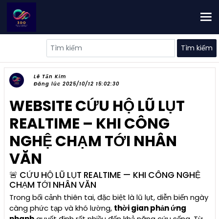
Tìm kiếm
Lê Tấn Kim
Đăng lúc 2025/10/12 15:02:30
WEBSITE CỨU HỘ LŨ LỤT
REALTIME – KHI CÔNG
NGHỆ CHẠM TỚI NHÂN
VĂN
🚨 CỨU HỘ LŨ LỤT REALTIME — KHI CÔNG NGHỆ
CHẠM TỚI NHÂN VĂN
Trong bối cảnh thiên tai, đặc biệt là lũ lụt, diễn biến ngày
càng phức tạp và khó lường,
thời gian phản ứng
nhanh
quyết định rất nhiều đến khả năng cứu sống. Từ