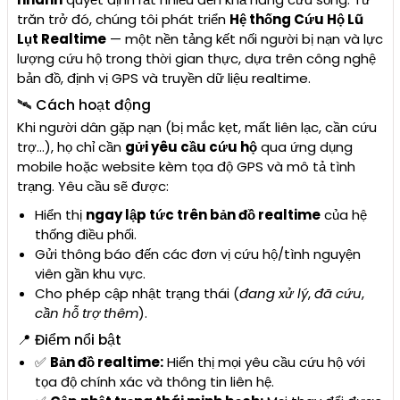
trăn trở đó, chúng tôi phát triển
Hệ thống Cứu Hộ Lũ
Lụt Realtime
— một nền tảng kết nối người bị nạn và lực
lượng cứu hộ trong thời gian thực, dựa trên công nghệ
bản đồ, định vị GPS và truyền dữ liệu realtime.
🛰️ Cách hoạt động
Khi người dân gặp nạn (bị mắc kẹt, mất liên lạc, cần cứu
trợ...), họ chỉ cần
gửi yêu cầu cứu hộ
qua ứng dụng
mobile hoặc website kèm tọa độ GPS và mô tả tình
trạng. Yêu cầu sẽ được:
Hiển thị
ngay lập tức trên bản đồ realtime
của hệ
thống điều phối.
Gửi thông báo đến các đơn vị cứu hộ/tình nguyện
viên gần khu vực.
Cho phép cập nhật trạng thái (
đang xử lý
,
đã cứu
,
cần hỗ trợ thêm
).
📍️ Điểm nổi bật
✅
Bản đồ realtime:
Hiển thị mọi yêu cầu cứu hộ với
tọa độ chính xác và thông tin liên hệ.