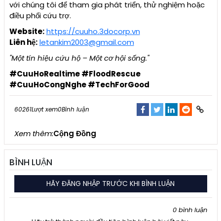
với chúng tôi để tham gia phát triển, thử nghiệm hoặc
điều phối cứu trợ.
Website:
https://cuuho.3docorp.vn
Liên hệ:
letankim2003@gmail.com
"Một tín hiệu cứu hộ – Một cơ hội sống."
#CuuHoRealtime #FloodRescue
#CuuHoCongNghe #TechForGood
60261
Lượt xem
0
Bình luận
Xem thêm:
Cộng Đồng
BÌNH LUẬN
HÃY ĐĂNG NHẬP TRƯỚC KHI BÌNH LUẬN
0
bình luận