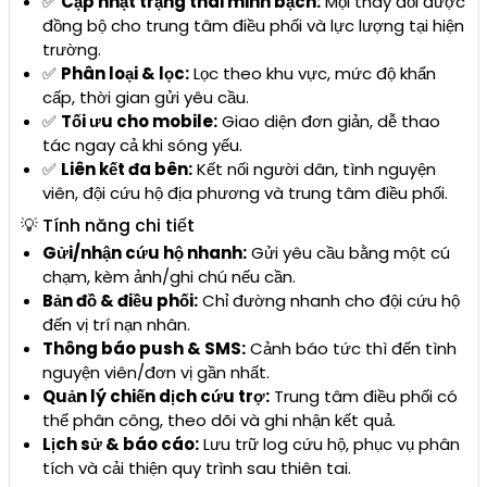
✅
Cập nhật trạng thái minh bạch:
Mọi thay đổi được
đồng bộ cho trung tâm điều phối và lực lượng tại hiện
trường.
✅
Phân loại & lọc:
Lọc theo khu vực, mức độ khẩn
cấp, thời gian gửi yêu cầu.
✅
Tối ưu cho mobile:
Giao diện đơn giản, dễ thao
tác ngay cả khi sóng yếu.
✅
Liên kết đa bên:
Kết nối người dân, tình nguyện
viên, đội cứu hộ địa phương và trung tâm điều phối.
💡 Tính năng chi tiết
Gửi/nhận cứu hộ nhanh:
Gửi yêu cầu bằng một cú
chạm, kèm ảnh/ghi chú nếu cần.
Bản đồ & điều phối:
Chỉ đường nhanh cho đội cứu hộ
đến vị trí nạn nhân.
Thông báo push & SMS:
Cảnh báo tức thì đến tình
nguyện viên/đơn vị gần nhất.
Quản lý chiến dịch cứu trợ:
Trung tâm điều phối có
thể phân công, theo dõi và ghi nhận kết quả.
Lịch sử & báo cáo:
Lưu trữ log cứu hộ, phục vụ phân
tích và cải thiện quy trình sau thiên tai.