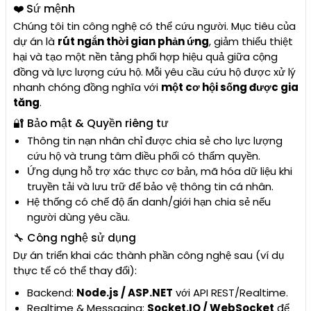
❤️ Sứ mệnh
Chúng tôi tin công nghệ có thể cứu người. Mục tiêu của
dự án là
rút ngắn thời gian phản ứng
, giảm thiểu thiệt
hại và tạo một nền tảng phối hợp hiệu quả giữa cộng
đồng và lực lượng cứu hộ. Mỗi yêu cầu cứu hộ được xử lý
nhanh chóng đồng nghĩa với
một cơ hội sống được gia
tăng
.
🔐 Bảo mật & Quyền riêng tư
Thông tin nạn nhân chỉ được chia sẻ cho lực lượng
cứu hộ và trung tâm điều phối có thẩm quyền.
Ứng dụng hỗ trợ xác thực cơ bản, mã hóa dữ liệu khi
truyền tải và lưu trữ để bảo vệ thông tin cá nhân.
Hệ thống có chế độ ẩn danh/giới hạn chia sẻ nếu
người dùng yêu cầu.
🔧 Công nghệ sử dụng
Dự án triển khai các thành phần công nghệ sau (ví dụ
thực tế có thể thay đổi):
Backend:
Node.js / ASP.NET
với API REST/Realtime.
Realtime & Messaging:
Socket.IO / WebSocket
để