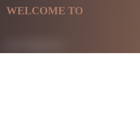
WELCOME TO
MY WEBSITE
BÀI VIẾT NỔI BẬT