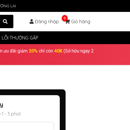
ƠNG LAI
0
Đăng nhập
Giỏ hàng
LỖI THƯỜNG GẶP
n ưu đãi giảm
20%
chỉ còn
40K
(Sở hữu ngay 2
ay
 1 - 3 phút