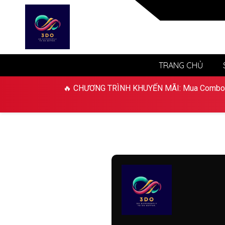
TRANG CHỦ
🔥
CHƯƠNG TRÌNH KHUYẾN MÃI: Mua Combo