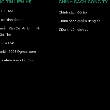
G TIN LIÊN HỆ
CHÍNH SÁCH CÔNG TY
O TEAM
Chính sách đổi trả
 chỉ kinh doanh
Chính sách quyền riêng tư
uyễn Văn Cừ, An Bình, Ninh
Điều khoản dịch vụ
Cần Thơ
65341745
tankim2003@gmail.com
ps://letankim.id.vn/3do/