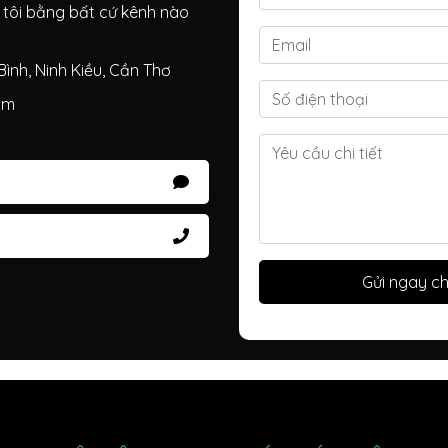
g tôi bằng bất cứ kênh nào
ình, Ninh Kiều, Cần Thơ
om
Gửi ngay ch