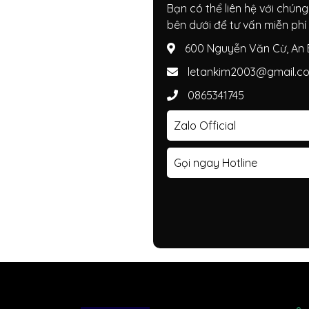
Bạn có thể liên hệ với chún
bên dưới để tư vấn miễn phí
600 Nguyễn Văn Cừ, An B
letankim2003@gmail.c
0865341745
Zalo Official
Gọi ngay Hotline