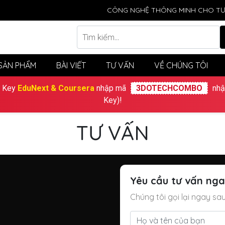
CÔNG NGHỆ THÔNG MINH CHO TƯ
SẢN PHẨM
BÀI VIẾT
TƯ VẤN
VỀ CHÚNG TÔI
 Key
EduNext & Coursera
nhập mã
3DOTECHCOMBO
nhậ
Key)!
TƯ VẤN
Yêu cầu tư vấn ng
Chúng tôi gọi lại ngay sau